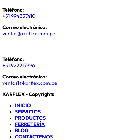
Teléfono:
+51 994357410
Correo electrónico:
ventas@karflex.com.pe
Asesor de ventas 1
Teléfono:
+51 922217996
Correo electrónico:
ventas1@karflex.com.pe
KARFLEX - Copyrights
INICIO
SERVICIOS
PRODUCTOS
FERRETERÍA
BLOG
CONTÁCTENOS